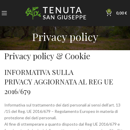
0
0,00
€
Privacy policy
Privacy policy & Cookie
INFORMATIVA SULLA
PRIVACY AGGIORNATA AL REG UE
2016/679
Informativa sul trattamento dei dati personali ai sensi dell’art. 13
/15 del Reg. UE 2016/679 – Regolamento Europeo in materia di
protezione dei dati personali.
Al fine di ottemperare a quanto disposto dal Reg UE 2016/679 e