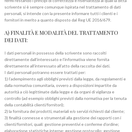
fermi restando i principi di correttezza e riservatezza ai quali la ditta
scrivente si è sempre comunque ispirata nel trattamento di dati
personali, si intende con la presente informare tutti i clienti e i
fornitori in merito a quanto disposto dal Reg UE 2016/679.
A) FINALITÀ E MODALITÀ DEL TRATTAMENTO
DEI DATI:
I dati personali in possesso della scrivente sono raccolti
direttamente dall’interessato e l’informativa viene fornita
direttamente all’interessato all’atto della raccolta dei dati.
I dati personali potranno essere trattati per:
1) l’adempimento agli obblighi previsti dalla legge, da regolamenti e
dalla normativa comunitaria, ovvero a disposizioni impartite da
autorità a ciò legittimate dalla legge e da organi di vigilanza e
controllo (ad esempio obblighi previsti dalla normativa per la tenuta
della contabilità clienti/fornitori);
2) la fornitura dei prodotti, materiali e/o servizi richiesti dal cliente;
3) finalità connesse e strumentali alla gestione dei rapporti con i
clienti/fornitori, quali: gestione preventivi e conferme d’ordine;
elaborazione statistiche interne; gestione protocollo; gestione