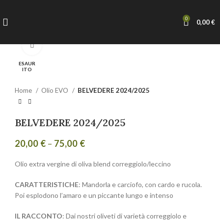
0
0,00
€
Clicca per ingrandire
ESAUR
ITO
Home
Olio EVO
BELVEDERE 2024/2025
BELVEDERE 2024/2025
20,00
€
–
75,00
€
Olio extra vergine di oliva blend correggiolo/leccino
CARATTERISTICHE
: Mandorla e carciofo, con cardo e rucola.
Poi esplodono l’amaro e un piccante lungo e intenso
IL RACCONTO
: Dai nostri oliveti di varietà correggiolo e