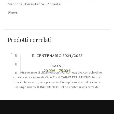
Mandorla
,
Persistente
,
Piccante
Share:
Prodotti correlati
ESAUR
IL CENTENARIO 2024/2025
ITO
Olio EVO
20,00
€
–
75,00
€
Olio extra vergine di oliva monocultivar correggiolo, con sole olive
da olivi secolari presidio Slow Food
CARATTERISTICHE
: Sentori
di carciofo e cardo, erba piacevole. Entra piccante, equilibrato con
un lungo amaro.
IL RACCONTO
: L’olio Il centenario fa parte del
progetto Slow Food “presidio olivi secolari”
ed è prodotto
esclusivamente con olive della varietà
correggiolo
provenienti
dalle nostre 400 piante plurisecolari, coltivate con metodi naturali.